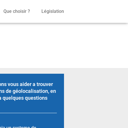
Que choisir ?
Législation
igation Nokia
ns vous aider a trouver
ns de géolocalisation, en
a quelques questions
eja un systeme de