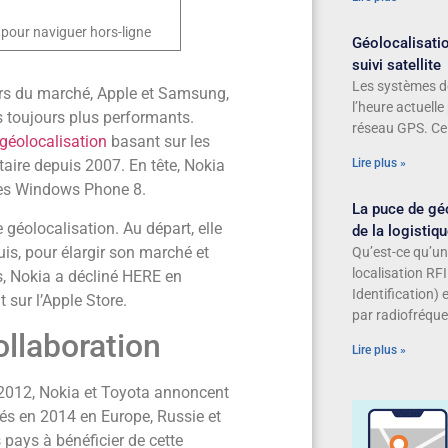
 pour naviguer hors-ligne
Géolocalisatio
suivi satellite
Les systèmes de
ders du marché, Apple et Samsung,
l’heure actuelle
s toujours plus performants.
réseau GPS. Ce 
 géolocalisation
basant sur les
étaire depuis 2007. En tête, Nokia
Lire plus »
ones Windows Phone 8.
La puce de géo
géolocalisation. Au départ, elle
de la logistiq
is, pour élargir son marché et
Qu’est-ce qu’un
localisation RF
s, Nokia a décliné HERE en
Identification) 
 sur l’Apple Store.
par radiofréque
ollaboration
Lire plus »
2012, Nokia et Toyota annoncent
és en 2014 en Europe, Russie et
pays à bénéficier de cette