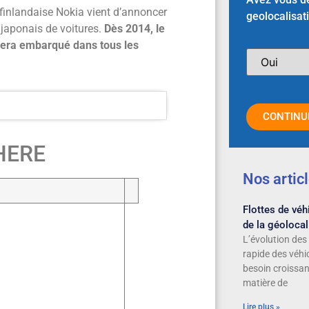
 finlandaise Nokia vient d’annoncer
geolocalisat
 japonais de voitures.
Dès 2014, le
sera embarqué dans tous les
CONTINU
 HERE
Nos artic
Flottes de véhi
de la géolocal
L’évolution des 
rapide des véhi
besoin croissan
matière de
Lire plus »