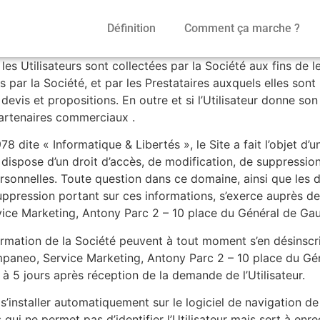
Définition
Comment ça marche ?
 Utilisateurs sont collectées par la Société aux fins de le
s par la Société, et par les Prestataires auxquels elles sont
vis et propositions. En outre et si l’Utilisateur donne son
partenaires commerciaux .
 dite « Informatique & Libertés », le Site a fait l’objet d’u
r dispose d’un droit d’accès, de modification, de suppression
sonnelles. Toute question dans ce domaine, ainsi que les d
suppression portant sur ces informations, s’exerce auprès de
rvice Marketing, Antony Parc 2 – 10 place du Général de G
formation de la Société peuvent à tout moment s’en désinscri
Companeo, Service Marketing, Antony Parc 2 – 10 place du G
à 5 jours après réception de la demande de l’Utilisateur.
 s’installer automatiquement sur le logiciel de navigation de
 qui ne permet pas d’identifier l’Utilisateur mais sert à enre