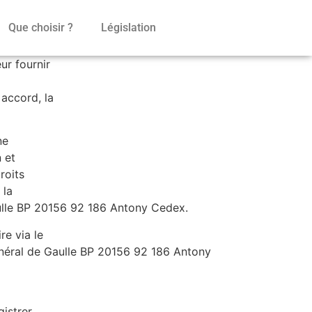
Que choisir ?
Législation
ur fournir
 accord, la
ne
 et
roits
 la
aulle BP 20156 92 186 Antony Cedex.
re via le
énéral de Gaulle BP 20156 92 186 Antony
gistrer