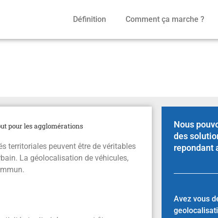
Définition
Comment ça marche ?
ritable atout pour les agg
Nous pouvo
tout pour les agglomérations
des solutio
és territoriales peuvent être de véritables
repondant 
ain. La géolocalisation de véhicules,
commun.
Avez vous d
geolocalisat