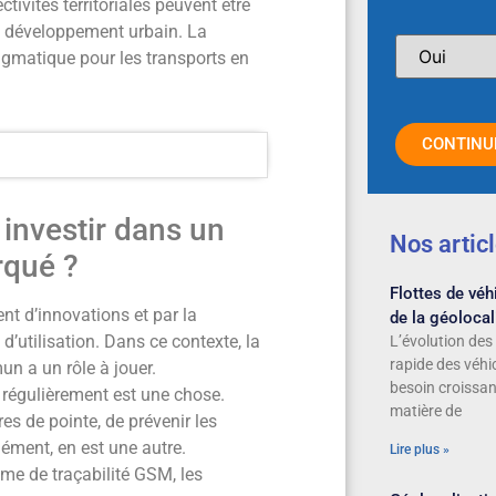
ctivités territoriales peuvent être
e développement urbain. La
agmatique pour les transports en
CONTINU
 investir dans un
Nos artic
rqué ?
Flottes de véhi
nt d’innovations et par la
de la géolocal
 d’utilisation. Dans ce contexte, la
L’évolution des 
rapide des véhi
un a un rôle à jouer.
besoin croissan
 régulièrement est une chose.
matière de
s de pointe, de prévenir les
anément, en est une autre.
Lire plus »
ème de traçabilité GSM, les