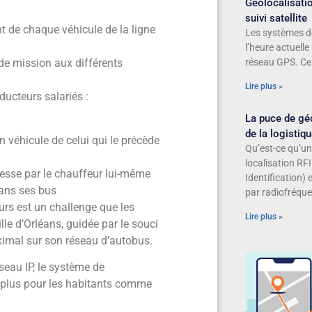
Géolocalisatio
suivi satellite
t de chaque véhicule de la ligne
Les systèmes de
l’heure actuelle
 de mission aux différents
réseau GPS. Ce 
Lire plus »
ducteurs salariés :
La puce de géo
de la logistiq
 véhicule de celui qui le précède
Qu’est-ce qu’un
localisation RF
itesse par le chauffeur lui-même
Identification) 
dans ses bus
par radiofréque
urs est un challenge que les
Lire plus »
ille d’Orléans, guidée par le souci
aximal sur son réseau d’autobus.
seau IP, le système de
i plus pour les habitants comme